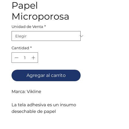
Papel
Microporosa
Unidad de Venta
*
Cantidad
*
Agregar al carrito
Marca:
Vikline
La tela adhesiva es un insumo
desechable de papel
microporoso. Su función
consiste en fijar otros insumos